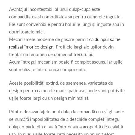
Avantajul incontestabil al unui dulap-cupa este
compactitatea și comoditatea sa pentru camerele înguste.
Ele sunt convenabile pentru holurile lungi și înguste sau în
dormitoarele mici.
Mecanismele moderne de glisare permit
ca dulapul să fie
realizat în orice design
. Profilele largi ale ușilor devin
treptat un fenomen de domeniul trecutului.
Acum întregul mecanism poate fi complet ascuns, iar ușile
sunt realizate într-o unică componentă.
Aceste posibilități extind, de asemenea, varietatea de
design pentru camerele mari, spațioase, unde sunt potrivite
ușile foarte largi cu un design minimalist.
Printre dezavantajele unui dulap la comandă cu uși glisante
se numără imposibilitatea de a deschide complet întregul
dulap, o parte din el va fi întotdeauna acoperită de cealaltă
ușă. În plus, ușile foarte largi necesită un anumit efort