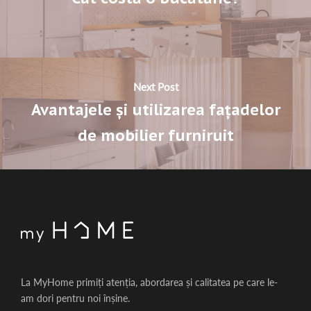
Next Post
Avantajele și utilizarea fațadelor
de mobilier furniruit
La MyHome primiți atenția, abordarea și calitatea pe care le-
am dori pentru noi înșine.