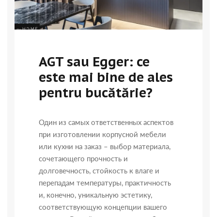
AGT sau Egger: ce
este mai bine de ales
pentru bucătărie?
Один из самых ответственных аспектов
при изготовлении корпусной мебели
или кухни на заказ – выбор материала,
сочетающего прочность и
долговечность, стойкость к влаге и
перепадам температуры, практичность
и, конечно, уникальную эстетику,
соответствующую концепции вашего