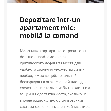
Depozitare într-un
apartament mic:
mobilă la comand
Маленькая квартира часто грозит стать
большой проблемой из-за
критического дефицита места для
удобного хранения множества самых
необходимых вещей. Тотальный
беспорядок на ограниченной площади –
следствие не столько избытка «лишних»
вещей и недостатка места, сколько не
вполне рационально организованная
система хранения в маленькой квартире.