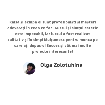
Meșteri în ceea ce fac, totul a fost profesionist
și în timp! Mulțumim pentru bucătărie, ne
folosim deja de doi ani și totul este impecabil!
Elena Pascari