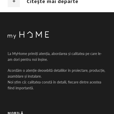
Citește mai departe
La MyHome primiți atenția, abordarea și calitatea pe care le-
am dori pentru noi înșine.
Acordăm o atenție deosebită detaliilor în proiectare, producție,
asamblare și instalare.
Noi știm că: calitatea constă în detalii, fiecare dintre acestea
fiind importantă.
MOBILĂ