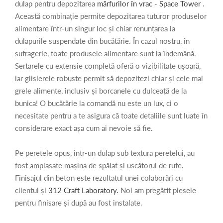
dulap pentru depozitarea
mărfurilor în vrac - Space Tower
.
Această combinație permite depozitarea tuturor produselor
alimentare într-un singur loc și chiar renunțarea la
dulapurile suspendate din bucătărie. În cazul nostru, în
sufragerie, toate produsele alimentare sunt la îndemână.
Sertarele cu extensie completă oferă o vizibilitate ușoară,
iar glisierele robuste permit să depozitezi chiar și cele mai
grele alimente, inclusiv și borcanele cu dulceață de la
bunica! O bucătărie la comandă nu este un lux, ci o
necesitate pentru a te asigura că toate detaliile sunt luate în
considerare exact așa cum ai nevoie să fie.
Pe peretele opus, într-un dulap sub textura peretelui, au
fost amplasate mașina de spălat și uscătorul de rufe.
Finisajul din beton este rezultatul unei colaborări cu
clientul și
312 Craft Laboratory.
Noi am pregătit piesele
pentru finisare și după au fost instalate.