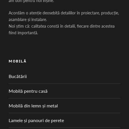
am dori pentru noi înșine.
Acordăm o atenție deosebită detaliilor în proiectare, producție,
asamblare și instalare.
Noi știm că: calitatea constă în detalii, fiecare dintre acestea
fiind importantă.
MOBILĂ
Bucătării
Mobilă pentru casă
Mobilă din lemn și metal
Lamele și panouri de perete