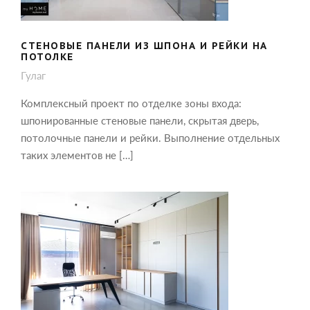
СТЕНОВЫЕ ПАНЕЛИ ИЗ ШПОНА И РЕЙКИ НА
ПОТОЛКЕ
Гулаг
Комплексный проект по отделке зоны входа:
шпонированные стеновые панели, скрытая дверь,
потолочные панели и рейки. Выполнение отдельных
таких элементов не […]
ОФОРМЛЕНИЕ КАБИНЕТА: МЕБЕЛЬ,
СТЕНОВЫЕ ПАНЕЛИ И СКРЫТАЯ
ДВЕРЬ