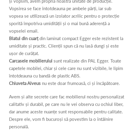
și vopsim, avem propria noastră unitate de producție.
Vopsirea se face întotdeauna pe ambele părți, iar sub
vopsea se utilizează un izolator acrilic pentru o protecție
sporită împotriva umidității și o mai bună aderență a
vopselei email.
Blatul din cuarț
din laminat compact Egger este rezistent la
umiditate și practic. Clienții spun că nu lasă dungi și este
ușor de curățat.
Carcasele mobilierului
sunt realizate din PAL Egger. Toate
capetele mobilei, chiar și cele care nu sunt vizibile, le lipim
întotdeauna cu bandă de plastic ABS.
Chiuveta Alveus
nu este doar frumoasă, ci și încăpătoare.
Avem și alte secrete care fac mobilierul nostru personalizat
calitativ și durabil, pe care nu le vei observa cu ochiul liber,
dar anume aceste nuanțe sunt responsabile pentru calitate.
Despre ele, vom fi bucuroși să povestim la o întâlnire
personală.