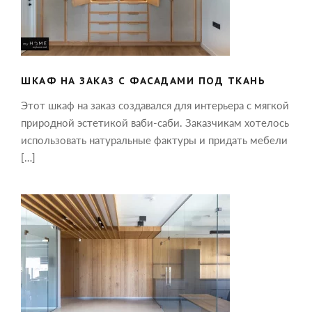
ТКАНЬ
ШКАФ НА ЗАКАЗ С ФАСАДАМИ ПОД ТКАНЬ
Этот шкаф на заказ создавался для интерьера с мягкой
природной эстетикой ваби-саби. Заказчикам хотелось
использовать натуральные фактуры и придать мебели
[…]
ШПОНИРОВАННЫЕ ПАНЕЛИ В
ОФОРМЛЕНИИ РАБОЧЕГО КАБИНЕТА