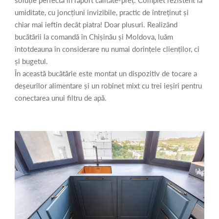
soluție perfectă în raport calitate-preț. Complet rezistent la
umiditate, cu joncțiuni invizibile, practic de întreținut și
chiar mai ieftin decât piatra! Doar plusuri. Realizând
bucătării la comandă în Chișinău și Moldova, luăm
întotdeauna în considerare nu numai dorințele clienților, ci
și bugetul.
În această bucătărie este montat un dispozitiv de tocare a
deșeurilor alimentare și un robinet mixt cu trei ieșiri pentru
conectarea unui filtru de apă.