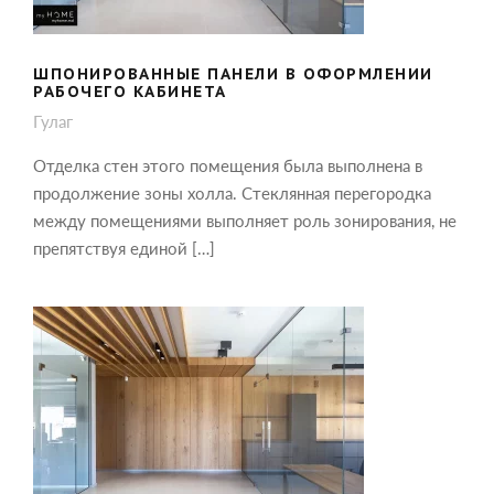
ШПОНИРОВАННЫЕ ПАНЕЛИ В ОФОРМЛЕНИИ
РАБОЧЕГО КАБИНЕТА
Гулаг
Отделка стен этого помещения была выполнена в
продолжение зоны холла. Стеклянная перегородка
между помещениями выполняет роль зонирования, не
препятствуя единой […]
СТЕНОВЫЕ ПАНЕЛИ ИЗ ШПОНА И
РЕЙКИ НА ПОТОЛКЕ