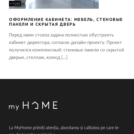
ОФОРМЛЕНИЕ КАБИНЕТА: МЕБЕЛЬ, СТЕНОВЫЕ
ПАНЕЛИ И СКРЫТАЯ ДВЕРЬ
Перед нами стояла задача полностью обустроить
кабинет директора, согласно дизайн-проекту. Проект
получился комплексный: стеновые панели со скрытой
дверью, стеллаж, комод […]
La MyHome primiți atenția, abordarea și calitatea pe care le-