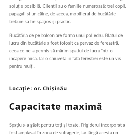
soluție posibilă. Clienții au o familie numeroasă: trei copii,
papagali și un câine, de aceea, mobilierul de bucătărie
trebuie să fie spațios și practic.
Bucătăria de pe balcon are forma unui poliedru. Blatul de
lucru din bucătărie a fost folosit ca pervaz de fereastră,
ceea ce ne-a permis să mărim spațiul de lucru într-o
încăpere mică. Iar o chiuvetă în fața ferestrei este un vis
pentru mulți.
Locație: or. Chișinău
Capacitate maximă
Spațiu s-a găsit pentru toți și toate. Frigiderul încorporat a
fost amplasat în zona de sufragerie, iar lângă acesta un