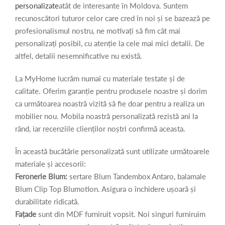
personalizate
atât de interesante în Moldova. Suntem
recunoscători tuturor celor care cred în noi și se bazează pe
profesionalismul nostru, ne motivați să fim cât mai
personalizați posibil, cu atenție la cele mai mici detalii. De
altfel, detalii nesemnificative nu există.
La MyHome lucrăm numai cu materiale testate și de
calitate. Oferim garanție pentru produsele noastre și dorim
ca următoarea noastră vizită să fie doar pentru a realiza un
mobilier nou. Mobila noastră personalizată rezistă ani la
rând, iar recenziile clienților noștri confirmă aceasta.
În această bucătărie personalizată sunt utilizate următoarele
materiale și accesorii:
Feronerie Blum:
sertare Blum Tandembox Antaro, balamale
Blum Clip Top Blumotion. Asigura o închidere ușoară și
durabilitate ridicată.
Fațade
sunt din MDF furniruit vopsit. Noi singuri furniruim