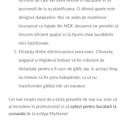
lucrurile de care vei avea nevoie în bucătărie și să
poornești de la ea planificarea. O dilemă aparte este
designul dulapurilor. Noi ne axăm pe mobilierul
încorporat cu fațade din MDF, deoarece ne permite să
folosim eficient spațiul și să facem chiar bucătăriile
mici funcționale.
Distanța dintre electrocasnice prea mare. Chiuveta,
aragazul și frigiderul trebuie să fie suficient de
distanțate pentru a fi ușor de gătit, dar, în același timp,
nu trebuie să fie prea îndepărtate, ca să nu
transformăm gătitul într-un maraton.
Cel mai simplu mod de a evita greșelile de mai sus este să
ai încredere în profesioniști și să
optezi pentru bucatarii la
comanda
de la echipa MyHome!