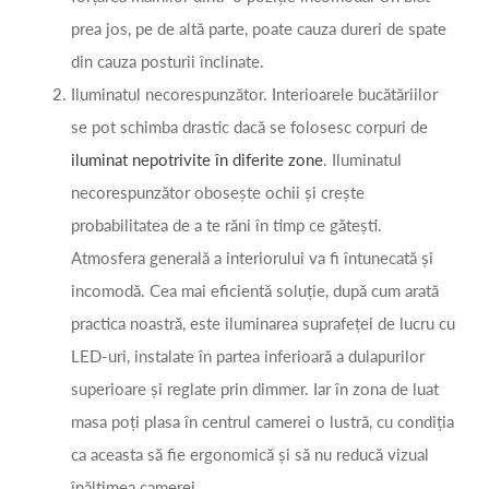
prea jos, pe de altă parte, poate cauza dureri de spate
din cauza posturii înclinate.
Iluminatul necorespunzător. Interioarele bucătăriilor
se pot schimba drastic dacă se folosesc corpuri de
iluminat nepotrivite în diferite zone
. Iluminatul
necorespunzător obosește ochii și crește
probabilitatea de a te răni în timp ce gătești.
Atmosfera generală a interiorului va fi întunecată și
incomodă. Cea mai eficientă soluție, după cum arată
practica noastră, este iluminarea suprafeței de lucru cu
LED-uri, instalate în partea inferioară a dulapurilor
superioare și reglate prin dimmer. Iar în zona de luat
masa poți plasa în centrul camerei o lustră, cu condiția
ca aceasta să fie ergonomică și să nu reducă vizual
înălțimea camerei.