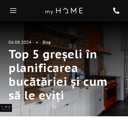
06.08.2024
•
Blog
Top 5 greșeli în
planificarea
bucătăriei și cum
să le eviți