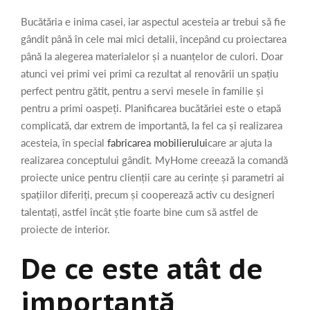
Bucătăria e inima casei, iar aspectul acesteia ar trebui să fie
gândit până în cele mai mici detalii, începând cu proiectarea
până la alegerea materialelor și a nuanțelor de culori. Doar
atunci vei primi vei primi ca rezultat al renovării un spațiu
perfect pentru gătit, pentru a servi mesele în familie și
pentru a primi oaspeți. Planificarea bucătăriei este o etapă
complicată, dar extrem de importantă, la fel ca și realizarea
acesteia, în special
fabricarea mobilierului
care ar ajuta la
realizarea conceptului gândit. MyHome creează la comandă
proiecte unice pentru clienții care au cerințe și parametri ai
spațiilor diferiți, precum și cooperează activ cu designeri
talentați, astfel încât știe foarte bine cum să astfel de
proiecte de interior.
De ce este atât de
importantă