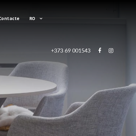
Contacte
RO
+373 69 001543