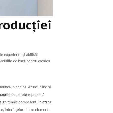
producției
 experiențe și abilități
ndițiile de bază pentru crearea
 munca în echipă. Atunci când și
nourile de perete
reprezintă
esign tehnic competent. În etapa
ce, interfețelor dintre elemente