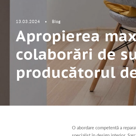
13.03.2024
•
Blog
Apropierea maxi
colaborări de su
producătorul de
O abordare competentă a reparație
specialist în design interior. Sa