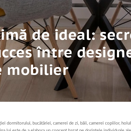
mă de ideal: secr
cces între designe
 mobilier
i dormitorului, bucătăriei, camerei de zi, băii, camerei copiilor, hol
rcina lui este de a elabora un concept bazat pe dorințele individuale ale