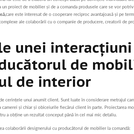
ea un proiect de mobilier și de a comanda produsele care se vor potriv
să,
care este interesat de o cooperare reciproc avantajoasă și pe term
complexe ale colaborării cu o companie de producere, creatorii de proi
e unei interacțiuni
ducătorul de mobili
l de interior
de cerințele unui anumit client. Sunt luate în considerare metrajul came
 camerei și chiar și obiceiurile fiecărui client în parte. Proiectarea mo
ntru a obține un rezultat conceput până în cel mai mic detaliu.
ea colaborării designerului cu producătorul de mobilier la comandă: