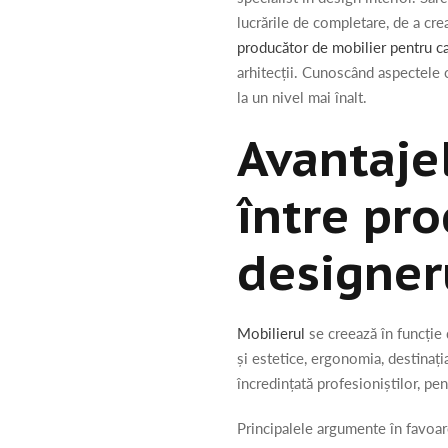
lucrările de completare, de a cr
producător de mobilier pentru ca
arhitecții. Cunoscând aspectele 
la un nivel mai înalt.
Avantajel
între pro
designeru
Mobilierul
se creează în funcție 
și estetice, ergonomia, destinația
încredințată profesioniștilor, pe
Principalele argumente în favoar