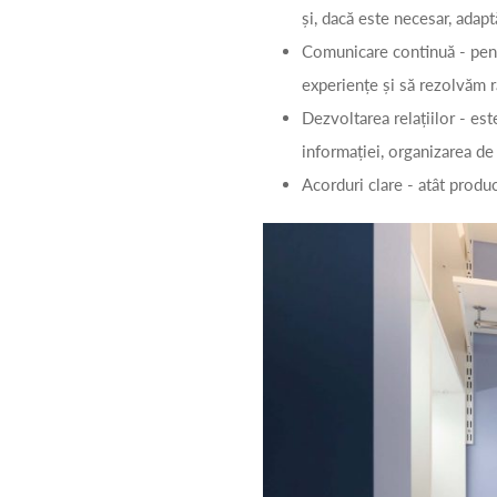
și, dacă este necesar, adap
Comunicare continuă - pentr
experiențe și să rezolvăm 
Dezvoltarea relațiilor - es
informației, organizarea d
Acorduri clare - atât produc