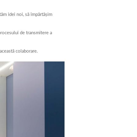
tăm idei noi, să împărtășim
procesului de transmitere a
n această colaborare.