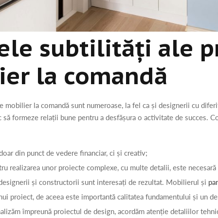
ele subtilități ale 
ier la comandă
mobilier la comandă sunt numeroase, la fel ca și designerii cu diferite
c să formeze relații bune pentru a desfășura o activitate de succes. Co
doar din punct de vedere financiar, ci și creativ;
u realizarea unor proiecte complexe, cu multe detalii, este necesară
esignerii și constructorii sunt interesați de rezultat. Mobilierul și
pa
unui proiect, de aceea este importantă calitatea fundamentului și un d
alizăm împreună proiectul de design, acordăm atenție detaliilor tehni