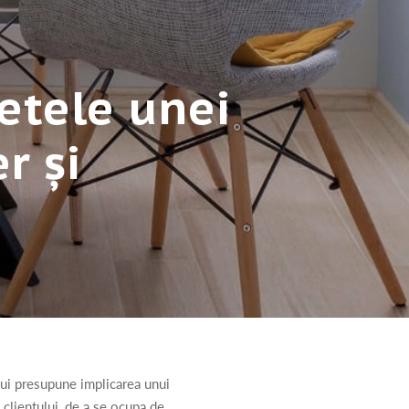
etele unei
r și
ului presupune implicarea unui
 clientului, de a se ocupa de