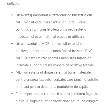
delicate.
Un avantaj important al fațadelor de bucătărie din
MDF vopsit este lipsa canturilor lipite. Finisajul
continuu și uniform le oferă un aspect estetic
impecabil și este mult mai practic în utilizare.
Un alt avantaj al MDF-ului vopsit este că se
potrivește pentru prelucrarea fină și frezarea CNC.
MDF-ul este utilizat pentru asamblarea fațadelor
înrămate și pot fi create mânere decorative frezate.
MDF-ul este unul dintre cele mai bune materiale
pentru crearea fațadelor curbate, care rămân o soluție
populară pentru decorarea modulelor de capăt.
Este important de reținut că pentru curățarea fațadelor
din MDF vopsit sunt potrivite doar soluții de curățare