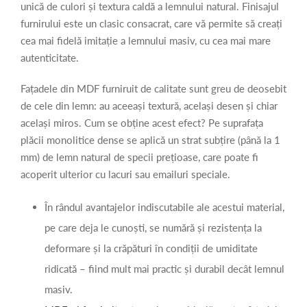
unică de culori și textura caldă a lemnului natural. Finisajul
furnirului este un clasic consacrat, care vă permite să creați
cea mai fidelă imitație a lemnului masiv, cu cea mai mare
autenticitate.
Fațadele din MDF furniruit de calitate sunt greu de deosebit
de cele din lemn: au aceeași textură, același desen și chiar
același miros. Cum se obține acest efect? Pe suprafața
plăcii monolitice dense se aplică un strat subțire (până la 1
mm) de lemn natural de specii prețioase, care poate fi
acoperit ulterior cu lacuri sau emailuri speciale.
În rândul avantajelor indiscutabile ale acestui material,
pe care deja le cunoști, se numără și rezistența la
deformare și la crăpături în condiții de umiditate
ridicată – fiind mult mai practic și durabil decât lemnul
masiv.