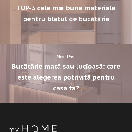
TOP-3 cele mai bune materiale
pentru blatul de bucătărie
Next Post
Bucătărie mată sau lucioasă: care
este alegerea potrivită pentru
casa ta?