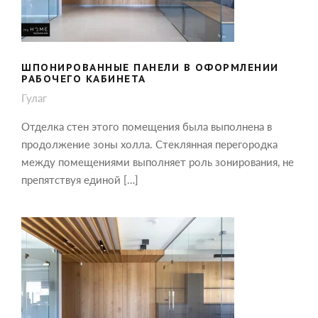
ШПОНИРОВАННЫЕ ПАНЕЛИ В ОФОРМЛЕНИИ
РАБОЧЕГО КАБИНЕТА
Гулаг
Отделка стен этого помещения была выполнена в
продолжение зоны холла. Стеклянная перегородка
между помещениями выполняет роль зонирования, не
препятствуя единой […]
СТЕНОВЫЕ ПАНЕЛИ ИЗ ШПОНА И
РЕЙКИ НА ПОТОЛКЕ