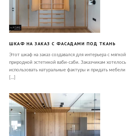
ШКАФ НА ЗАКАЗ С ФАСАДАМИ ПОД
ТКАНЬ
ШКАФ НА ЗАКАЗ С ФАСАДАМИ ПОД ТКАНЬ
Этот шкаф на заказ создавался для интерьера с мягкой
природной эстетикой ваби-саби. Заказчикам хотелось
использовать натуральные фактуры и придать мебели
[…]
ШПОНИРОВАННЫЕ ПАНЕЛИ В
ОФОРМЛЕНИИ РАБОЧЕГО КАБИНЕТА