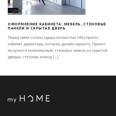
ДВЕРЬ
ОФОРМЛЕНИЕ КАБИНЕТА: МЕБЕЛЬ, СТЕНОВЫЕ
ПАНЕЛИ И СКРЫТАЯ ДВЕРЬ
Перед нами стояла задача полностью обустроить
кабинет директора, согласно дизайн-проекту. Проект
получился комплексный: стеновые панели со скрытой
дверью, стеллаж, комод […]