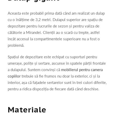
Aceasta este probabil prima dată când am realizat un dulap
cu o înălțime de 3,2 metri. Dulapul superior are spațiu de
depozitare pentru lucrurile de sezon și pentru valiza de
călătorie a Mirandei. Clienții au o scară cu trepte, astfel
încât accesul la compartimentele superioare nu a fost o
problemă.
Spațiul de depozitare este echipat cu suporturi pentru
umerașe, polițe și sertare, ascunse în spatele părții frontale
a dulapului. Suntem convinși că
mobilierul pentru camera
copiilor
trebuie să fie frumos nu doar la exterior, ci și la
interior, așa că fațadele sertarelor sunt în trei culori diferite,
pentru a ridica dispoziția de fiecare dată când deschise.
Materiale