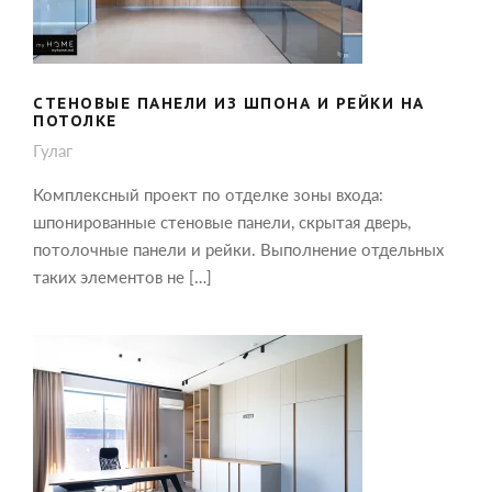
СТЕНОВЫЕ ПАНЕЛИ ИЗ ШПОНА И РЕЙКИ НА
ПОТОЛКЕ
Гулаг
Комплексный проект по отделке зоны входа:
шпонированные стеновые панели, скрытая дверь,
потолочные панели и рейки. Выполнение отдельных
таких элементов не […]
ОФОРМЛЕНИЕ КАБИНЕТА: МЕБЕЛЬ,
СТЕНОВЫЕ ПАНЕЛИ И СКРЫТАЯ