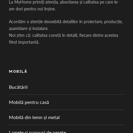
La MyHome primiți atenția, abordarea și calitatea pe care le-
am dori pentru noi înșine.
Acordăm o atenție deosebită detaliilor în proiectare, producție,
asamblare și instalare.
Noi știm că: calitatea constă în detalii, fiecare dintre acestea
fiind importantă.
MOBILĂ
Bucătării
Mobilă pentru casă
Mobilă din lemn și metal
Lamele și panouri de perete