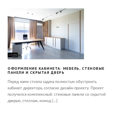
ОФОРМЛЕНИЕ КАБИНЕТА: МЕБЕЛЬ,
СТЕНОВЫЕ ПАНЕЛИ И СКРЫТАЯ
ДВЕРЬ
ОФОРМЛЕНИЕ КАБИНЕТА: МЕБЕЛЬ, СТЕНОВЫЕ
ПАНЕЛИ И СКРЫТАЯ ДВЕРЬ
Перед нами стояла задача полностью обустроить
кабинет директора, согласно дизайн-проекту. Проект
получился комплексный: стеновые панели со скрытой
дверью, стеллаж, комод […]