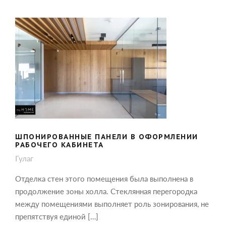
ШПОНИРОВАННЫЕ ПАНЕЛИ В
ОФОРМЛЕНИИ РАБОЧЕГО КАБИНЕТА
ШПОНИРОВАННЫЕ ПАНЕЛИ В ОФОРМЛЕНИИ
РАБОЧЕГО КАБИНЕТА
Гулаг
Отделка стен этого помещения была выполнена в
продолжение зоны холла. Стеклянная перегородка
между помещениями выполняет роль зонирования, не
препятствуя единой […]