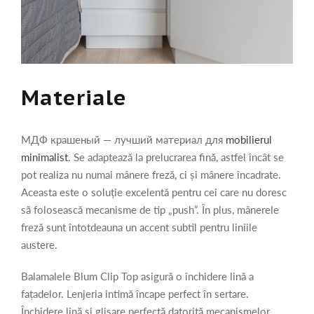
Materiale
МДФ крашеный — лучший материал для
mobilierul
minimalist
. Se adaptează la prelucrarea fină, astfel încât se
pot realiza nu numai mânere freză, ci și mânere încadrate.
Aceasta este o soluție excelentă pentru cei care nu doresc
să folosească mecanisme de tip „push”. În plus, mânerele
freză sunt întotdeauna un accent subtil pentru liniile
austere.
Balamalele Blum Clip Top asigură o închidere lină a
fațadelor. Lenjeria intimă încape perfect în sertare.
Închidere lină și glisare perfectă datorită mecanismelor