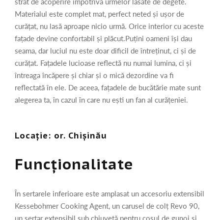
strat de acoperire împotriva urmelor lăsate de degete.
Materialul este complet mat, perfect neted și ușor de
curățat, nu lasă aproape nicio urmă. Orice interior cu aceste
fațade devine confortabil și plăcut.Puțini oameni își dau
seama, dar luciul nu este doar dificil de întreținut, ci și de
curățat. Fațadele lucioase reflectă nu numai lumina, ci și
întreaga încăpere și chiar și o mică dezordine va fi
reflectată în ele. De aceea, fațadele de bucătărie mate sunt
alegerea ta, în cazul în care nu ești un fan al curățeniei.
Locație: or. Chișinău
Funcționalitate
În sertarele inferioare este amplasat un accesoriu extensibil
Kessebohmer Cooking Agent, un carusel de colț Revo 90,
un sertar extensibil sub chiuvetă pentru coșul de gunoi și