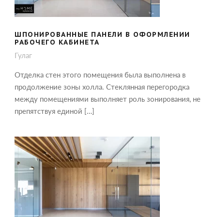
ШПОНИРОВАННЫЕ ПАНЕЛИ В ОФОРМЛЕНИИ
РАБОЧЕГО КАБИНЕТА
Гулаг
Отделка стен этого помещения была выполнена в
продолжение зоны холла. Стеклянная перегородка
между помещениями выполняет роль зонирования, не
препятствуя единой […]
СТЕНОВЫЕ ПАНЕЛИ ИЗ ШПОНА И
РЕЙКИ НА ПОТОЛКЕ