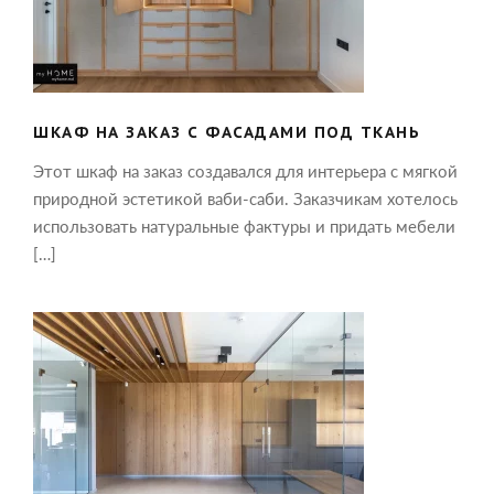
ШКАФ НА ЗАКАЗ С ФАСАДАМИ ПОД
ТКАНЬ
ШКАФ НА ЗАКАЗ С ФАСАДАМИ ПОД ТКАНЬ
Этот шкаф на заказ создавался для интерьера с мягкой
природной эстетикой ваби-саби. Заказчикам хотелось
использовать натуральные фактуры и придать мебели
[…]
ШПОНИРОВАННЫЕ ПАНЕЛИ В
ОФОРМЛЕНИИ РАБОЧЕГО КАБИНЕТА