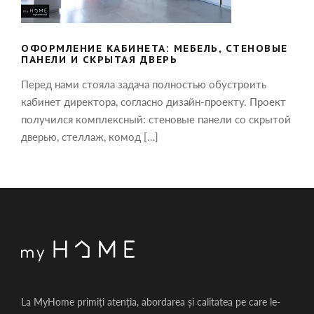
ОФОРМЛЕНИЕ КАБИНЕТА: МЕБЕЛЬ, СТЕНОВЫЕ
ПАНЕЛИ И СКРЫТАЯ ДВЕРЬ
Перед нами стояла задача полностью обустроить
кабинет директора, согласно дизайн-проекту. Проект
получился комплексный: стеновые панели со скрытой
дверью, стеллаж, комод […]
La MyHome primiți atenția, abordarea și calitatea pe care le-