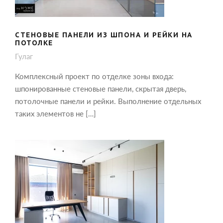
СТЕНОВЫЕ ПАНЕЛИ ИЗ ШПОНА И РЕЙКИ НА
ПОТОЛКЕ
Гулаг
Комплексный проект по отделке зоны входа:
шпонированные стеновые панели, скрытая дверь,
потолочные панели и рейки. Выполнение отдельных
таких элементов не […]
ОФОРМЛЕНИЕ КАБИНЕТА: МЕБЕЛЬ,
СТЕНОВЫЕ ПАНЕЛИ И СКРЫТАЯ
ДВЕРЬ