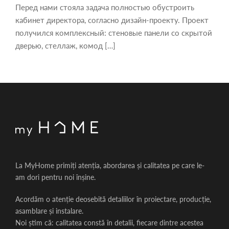
Перед нами стояла задача полностью обустроить
кабинет директора, согласно дизайн-проекту. Проект
получился комплексный: стеновые панели со скрытой
дверью, стеллаж, комод […]
La MyHome primiți atenția, abordarea și calitatea pe care le-
am dori pentru noi înșine.
Acordăm o atenție deosebită detaliilor în proiectare, producție,
asamblare și instalare.
Noi știm că: calitatea constă în detalii, fiecare dintre acestea