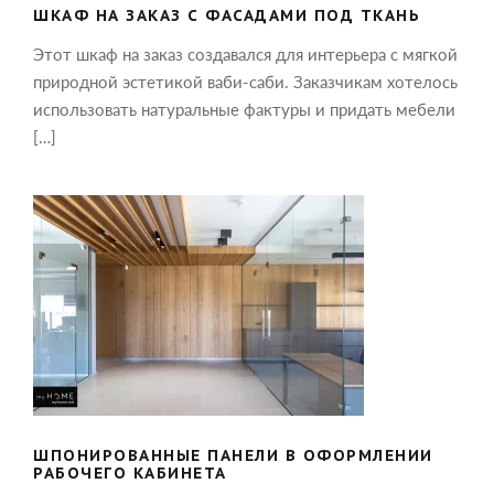
ШКАФ НА ЗАКАЗ С ФАСАДАМИ ПОД ТКАНЬ
Этот шкаф на заказ создавался для интерьера с мягкой
природной эстетикой ваби-саби. Заказчикам хотелось
использовать натуральные фактуры и придать мебели
[…]
ШПОНИРОВАННЫЕ ПАНЕЛИ В
ОФОРМЛЕНИИ РАБОЧЕГО КАБИНЕТА
ШПОНИРОВАННЫЕ ПАНЕЛИ В ОФОРМЛЕНИИ
РАБОЧЕГО КАБИНЕТА