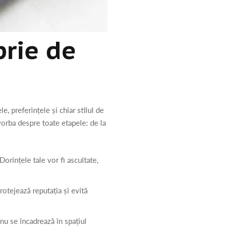
prie de
e, preferințele și chiar stilul de
vorba despre toate etapele: de la
orințele tale vor fi ascultate,
rotejează reputația și evită
l nu se încadrează în spațiul