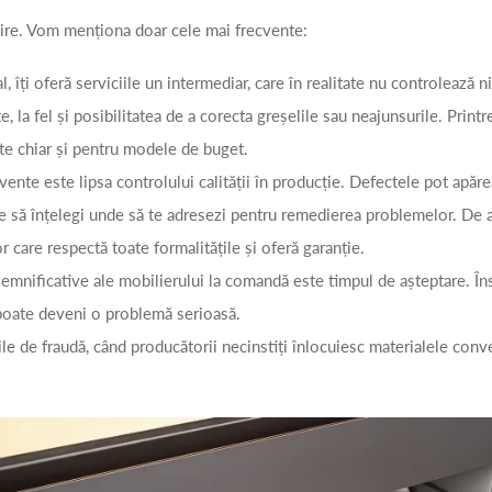
ire. Vom menționa doar cele mai frecvente:
l, îți oferă serviciile un intermediar, care în realitate nu controlează 
e, la fel și posibilitatea de a corecta greșelile sau neajunsurile. Print
te chiar și pentru modele de buget.
ente este lipsa controlului calității în producție. Defectele pot apăre
e să înțelegi unde să te adresezi pentru remedierea problemelor. De 
 care respectă toate formalitățile și oferă garanție.
emnificative ale mobilierului la comandă este timpul de așteptare. În
 poate deveni o problemă serioasă.
le de fraudă, când producătorii necinstiți înlocuiesc materialele conve