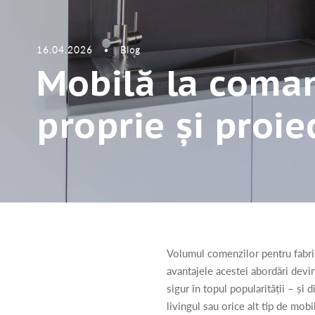
16.04.2026
•
Blog
Mobilă la coma
proprie și proie
Volumul comenzilor pentru fabr
avantajele acestei abordări devin
sigur în topul popularității – și
livingul sau orice alt tip de mobi