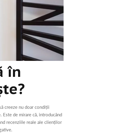
 în
ște?
 să creeze nu doar condiții
ie. Este de mirare că, introducând
d recenziile reale ale clienților
gative.