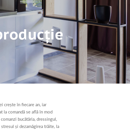
producție
 crește în fiecare an, iar
zat la comandă se află în mod
ă comanzi bucătăria, dressingul,
 stresul și dezamăgirea trăite, la