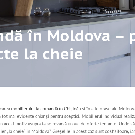
ndă în Moldova – 
cte la cheie
icarea
mobilierului la comandă în Chișinău
și în alte orașe ale Moldovei
 tot mai evidente chiar și pentru sceptici. Mobilierul individual reali
 din acest motiv asupra ta se revarsă un val de oferte tentante. Unde s
lier „la cheie” în Moldova? Greșelile în acest caz sunt costisitoare, iar