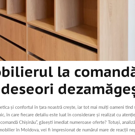
bilierul la comandă
 deseori dezamăge
tica și confortul în țara noastră crește, iar tot mai mulți oameni tind
ic, în care fiecare detaliu este luat în considerare și realizat cu atenț
 comandă Chișinău”, găsești imediat numeroase oferte? Totuși, analizân
obilier în Moldova, vei fi impresionat de numărul mare de reacții ne