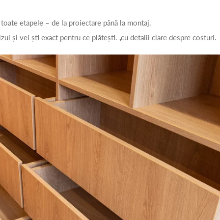
 toate etapele – de la proiectare până la montaj.
zul și vei ști exact pentru ce plătești.
,
cu detalii clare despre costuri.