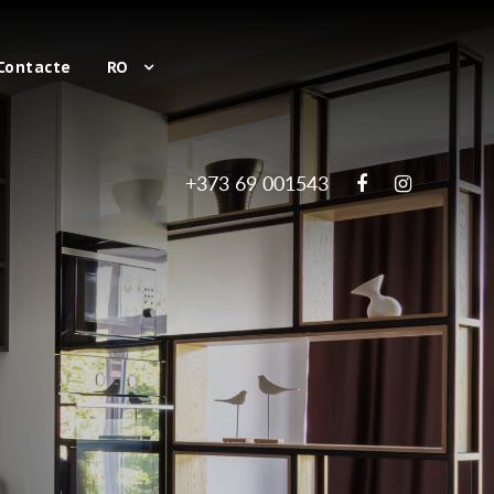
Contacte
RO
+373 69 001543