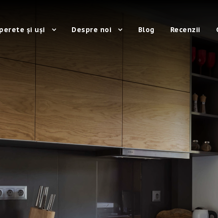
perete și uși
Despre noi
Blog
Recenzii