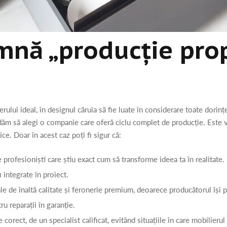
mnă „producție pro
erului ideal, în designul căruia să fie luate în considerare toate dorințel
andăm să alegi o companie care oferă ciclu complet de producție. Este 
ce. Doar în acest caz poți fi sigur că:
profesioniști care știu exact cum să transforme ideea ta în realitate. D
i integrate în proiect.
ale de înaltă calitate și feronerie premium, deoarece producătorul își p
u reparații în garanție.
 corect, de un specialist calificat, evitând situațiile în care mobilieru