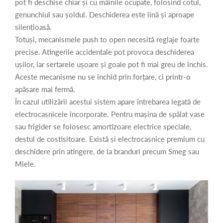
pot fi deschise chiar și cu mâinile ocupate, folosind cotul,
genunchiul sau șoldul. Deschiderea este lină și aproape
silențioasă.
Totuși, mecanismele push to open necesită reglaje foarte
precise. Atingerile accidentale pot provoca deschiderea
ușilor, iar sertarele ușoare și goale pot fi mai greu de închis.
Aceste mecanisme nu se închid prin forțare, ci printr-o
apăsare mai fermă.
În cazul utilizării acestui sistem apare întrebarea legată de
electrocasnicele încorporate. Pentru mașina de spălat vase
sau frigider se folosesc amortizoare electrice speciale,
destul de costisitoare. Există și electrocasnice premium cu
deschidere prin atingere, de la branduri precum Smeg sau
Miele.