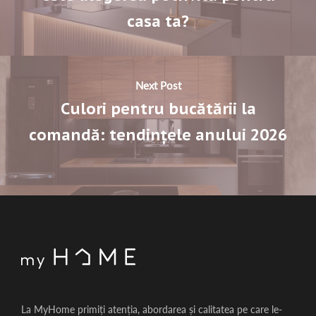
casa ta?
Next Post
Culori pentru bucătării la
comandă: tendințele anului 2026
La MyHome primiți atenția, abordarea și calitatea pe care le-