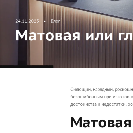
24.11.2025
•
Блог
Матовая или гл
Сияющий, нарядный, роскошн
безошибочным при изготов
достоинства и недостатки, ос
Матовая 