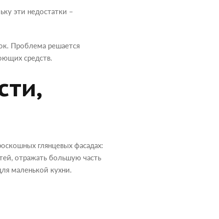
льку эти недостатки –
ок. Проблема решается
оющих средств.
сти,
 роскошных глянцевых фасадах:
стей, отражать большую часть
для маленькой кухни.